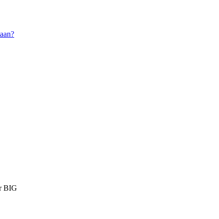
taan?
ur BIG