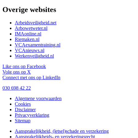
Overige websites
Arbeidsveiligheid.net
Arbowetweter.nl
IMAonline.nl
Riemaken.nl
VCAexamentraining.nl
VCAnieuws.nl
Werkenveiligheid.nl
Like ons op Facebook
Volg ons op X
Connect met ons op LinkedIn
030 698 42 22
Algemene voorwaarden
Cookies
Copyright-
Disclaimer
menu
Privacyverklaring
Sitemap
Aansprakelijkheid, (letsel)schade en verzekering
Aansprakelijkheids- en verzekeringsrecht