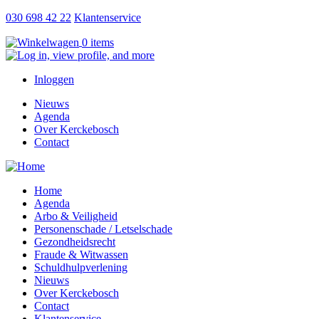
Overslaan
030 698 42 22
Klantenservice
en
0 items
naar
de
inhoud
Gebruikersmenu
Inloggen
gaan
Nieuws
Agenda
Hoofdnavigatie
Over Kerckebosch
Contact
Home
Agenda
responsive
Arbo & Veiligheid
hoofdmenu
Personenschade / Letselschade
Gezondheidsrecht
Fraude & Witwassen
Schuldhulpverlening
Nieuws
Over Kerckebosch
Contact
Klantenservice