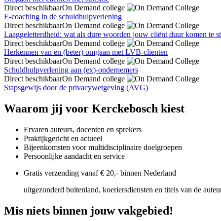
Direct beschikbaar
On Demand college
E-coaching in de schuldhulpverlening
Direct beschikbaar
On Demand college
Laaggeletterdheid: wat als dure woorden jouw cliënt duur komen te s
Direct beschikbaar
On Demand college
Herkennen van en (beter) omgaan met LVB-clienten
Direct beschikbaar
On Demand college
Schuldhulpverlening aan (ex)-ondernemers
Direct beschikbaar
On Demand college
Stapsgewijs door de privacywetgeving (AVG)
Waarom jij voor Kerckebosch kiest
Ervaren auteurs, docenten en sprekers
Praktijkgericht en actueel
Bijeenkomsten voor multidisciplinaire doelgroepen
Persoonlijke aandacht en service
Gratis verzending vanaf € 20,- binnen Nederland
uitgezonderd buitenland, koeriersdiensten en titels van de aute
Mis niets binnen jouw vakgebied!