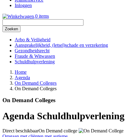
Inloggen
0 items
Zoeken
Arbo & Veiligheid
Aansprakelijkheid, (letsel)schade en verzekering
Gezondheidsrecht
Fraude & Witwassen
Schuldhulpverlening
Home
Agenda
Kruimelpad
On Demand Colleges
On Demand Colleges
On Demand Colleges
Agenda Schuldhulpverlening
Direct beschikbaar
On Demand college
Omgaan met cliënten met autisme