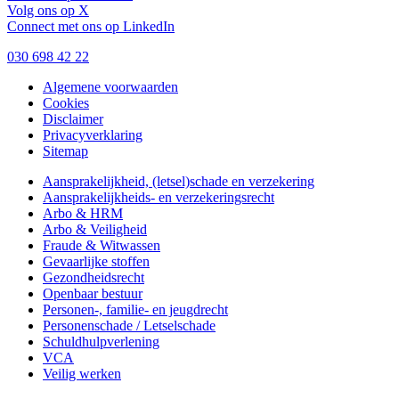
Volg ons op X
Connect met ons op LinkedIn
030 698 42 22
Algemene voorwaarden
Cookies
Copyright-
Disclaimer
menu
Privacyverklaring
Sitemap
Aansprakelijkheid, (letsel)schade en verzekering
Aansprakelijkheids- en verzekeringsrecht
Arbo & HRM
Arbo & Veiligheid
Fraude & Witwassen
Gevaarlijke stoffen
Gezondheidsrecht
Openbaar bestuur
Personen-, familie- en jeugdrecht
Personenschade / Letselschade
Schuldhulpverlening
VCA
Veilig werken