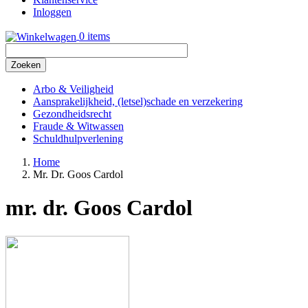
Inloggen
0 items
Zoeken
Arbo & Veiligheid
Aansprakelijkheid, (letsel)schade en verzekering
Gezondheidsrecht
Fraude & Witwassen
Schuldhulpverlening
Home
Mr. Dr. Goos Cardol
Kruimelpad
mr. dr. Goos Cardol