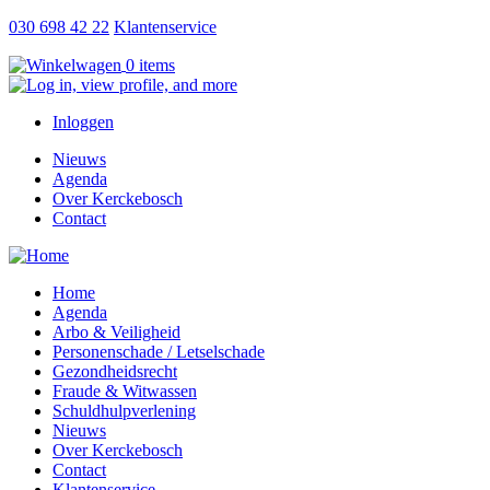
Overslaan
030 698 42 22
Klantenservice
en
0 items
naar
de
inhoud
Gebruikersmenu
Inloggen
gaan
Nieuws
Agenda
Hoofdnavigatie
Over Kerckebosch
Contact
Home
Agenda
responsive
Arbo & Veiligheid
hoofdmenu
Personenschade / Letselschade
Gezondheidsrecht
Fraude & Witwassen
Schuldhulpverlening
Nieuws
Over Kerckebosch
Contact
Klantenservice